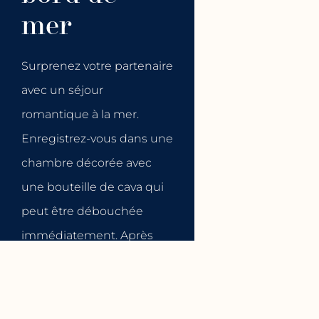
mer
Surprenez votre partenaire
avec un séjour
romantique à la mer.
Enregistrez-vous dans une
chambre décorée avec
une bouteille de cava qui
peut être débouchée
immédiatement. Après
une nuit délicieuse,
profitez ensemble d'un
RÉSERVEZ
buffet de petit-déjeuner