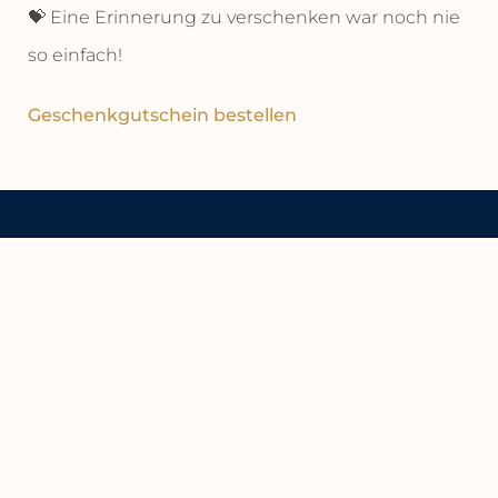
💝 Eine Erinnerung zu verschenken war noch nie
so einfach!
Geschenkgutschein bestellen
WP Hotel Cavalli
Notebaerstraat 2
8370 Blankenberge
Belgien