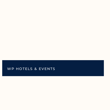
WP HOTELS & EVENTS
WP APPARTEMENTEN
BEAUFORT BEELDENPARK